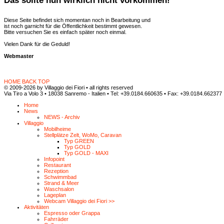
Das sollte nun wirklich nicht vorkommen!
Diese Seite befindet sich momentan noch in Bearbeitung und
ist noch garnicht für die Öffentlichkeit bestimmt gewesen.
Bitte versuchen Sie es einfach später noch einmal.
Vielen Dank für die Geduld!
Webmaster
HOME
BACK
TOP
© 2009-2026 by Villaggio dei Fiori • all rights reserved
Via Tiro a Volo 3 • 18038 Sanremo - Italien • Tel: +39.0184.660635 • Fax: +39.0184.662377
Home
News
NEWS - Archiv
Villaggio
Mobilheime
Stellplätze Zelt, WoMo, Caravan
Typ GREEN
Typ GOLD
Typ GOLD - MAXI
Infopoint
Restaurant
Rezeption
Schwimmbad
Strand & Meer
Waschsalon
Lageplan
Webcam Villaggio dei Fiori >>
Aktivitäten
Espresso oder Grappa
Fahrräder