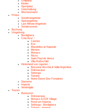
Grillparty
Kinder
Sportplatz
Unterhaltung
Wochenmarkt
Preise
Sonderangebote
Sparangebote
Last Minute Angebote
Sonderevents
Buchung
Umgebung
Bordighera
Cote Azur ::
Cannes
Eze
Mandelieu-la-Napoule
Menton
Monaco
Nizza
Saint Paul de Vence
Villa Rothschild
Hinterland von Ligurien ::
Bussana Vecchia & Valle Argentina
Dolceacqua
Seborga
Toirano
Notre Dame Des Fontaines
Sanremo
Imperia
Ventimiglia
Touren
Bustouren
Dolceacqua
Monaco & EZE Village
Rund um Imperia
Seborga - Bordighera
Toirano - Imperia