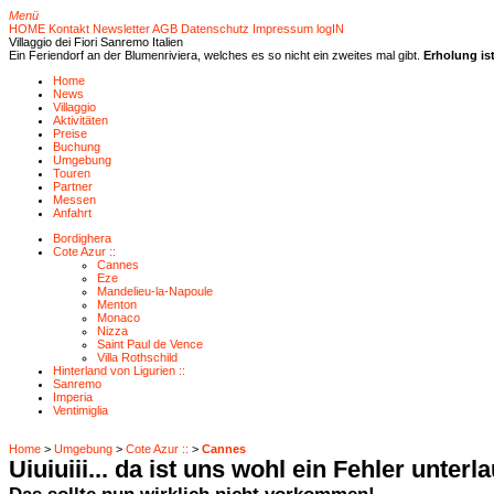
Menü
HOME
Kontakt
Newsletter
AGB
Datenschutz
Impressum
logIN
Villaggio dei Fiori
Sanremo Italien
Ein Feriendorf an der Blumenriviera, welches es so nicht ein zweites mal gibt.
Erholung ist
Home
News
Villaggio
Aktivitäten
Preise
Buchung
Umgebung
Touren
Partner
Messen
Anfahrt
Bordighera
Cote Azur ::
Cannes
Eze
Mandelieu-la-Napoule
Menton
Monaco
Nizza
Saint Paul de Vence
Villa Rothschild
Hinterland von Ligurien ::
Sanremo
Imperia
Ventimiglia
Home
>
Umgebung
>
Cote Azur ::
>
Cannes
Uiuiuiii... da ist uns wohl ein Fehler unterl